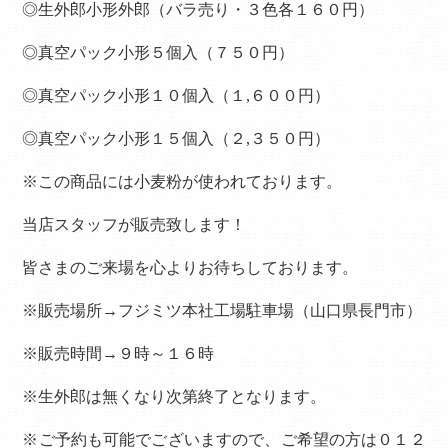
◎生外郎小形外郎（バラ売り・３色各１６０円）
◎真空パック小形５個入（７５０円）
◎真空パック小形１０個入（１,６００円）
◎真空パック小形１５個入（２,３５０円）
※この商品には小麦粉が使われております。
当店スタッフが販売致します！
皆さまのご来場を心よりお待ちしております。
※販売場所→フジミツ本社工場駐車場（山口県長門市）
※販売時間→９時～１６時
※生外郎は無くなり次第終了となります。
※ご予約も可能でございますので、ご希望の方は０１２