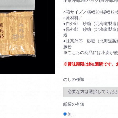
小形外郎5個パック(白外郎2
○箱サイズ／横幅20×縦幅12×
○原材料／
●白外郎 砂糖（北海道製造
●黒外郎 砂糖（北海道製造
粉
●抹茶外郎 砂糖（北海道製
澱粉
※こちらの商品には小麦が使
※賞味期限は約1週間です。
のしの種類
紙袋の有無
無し